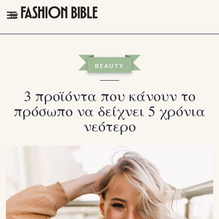
THE FASHION BIBLE
FASHION
BEAUTY
BEAUTY
3 προϊόντα που κάνουν το
TALK OF THE TOWN
πρόσωπο να δείχνει 5 χρόνια
PLEASURES
νεότερο
VIDEOS
FOLLOW
Facebook
Instagram
Youtube