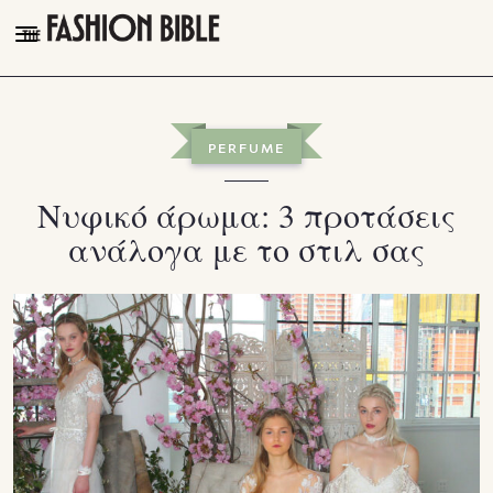
THE FASHION BIBLE
FASHION
PERFUME
BEAUTY
Νυφικό άρωμα: 3 προτάσεις
TALK OF THE TOWN
ανάλογα με το στιλ σας
PLEASURES
VIDEOS
FOLLOW
Facebook
Instagram
Youtube