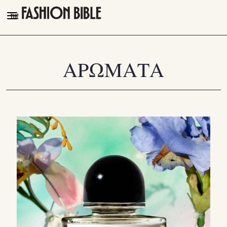
THE FASHION BIBLE
FASHION
ΑΡΩΜΑΤΑ
BEAUTY
TALK OF THE TOWN
PLEASURES
VIDEOS
FOLLOW
Facebook
Instagram
Youtube