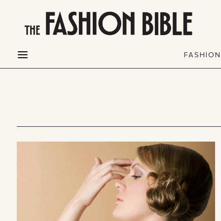
THE FASHION BIBLE
FASHION
BEAUTY
FASHIO
Fashion alerts
Beauty news
Most Wanted
Hair
FASHIO
Collections
Skin
Creators
Makeup & Perfumes