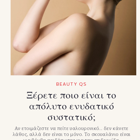
BEAUTY QS
Ξέρετε ποιο είναι το
απόλυτο ενυδατικό
συστατικό;
Αν ετοιμάζεστε να πείτε υαλουρονικό... δεν κάνετε
λάθος, αλλά δεν είναι το μόνο. Το σκουαλάνιο είναι
μια βόμβα ενυδάτωσης για την επιδερμίδα.