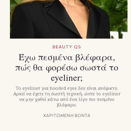
BEAUTY QS
Έχω πεσμένα βλέφαρα,
πώς θα φορέσω σωστά το
eyeliner;
Το eyeliner για hooded eyes δεν είναι ανέφικτο.
Αρκεί να έχετε τη σωστή τεχνική, ώστε το eyeliner
να μην χαθεί κάτω από ένα λίγο πιο πεσμένο
βλέφαρο.
ΧΑΡΙΤΩΜΕΝΗ ΒΟΝΤΑ