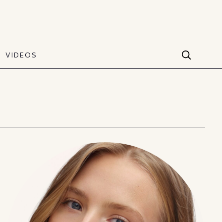
VIDEOS
Facebook
VIDEOS
The Art of Style
60 seconds
Instagram
VIDEOS
Youtube
TikTok
X(Twitter)