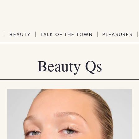
TALK OF THE TOWN
PLEASURES
N
BEAUTY
TALK OF THE TOWN
PLEASURES
Vanities
Art & Culture
Word of mouth
Interiors
Beauty Qs
N
BEAUTY
TALK OF THE TOWN
PLEASURES
People
Travel & Life
Viewpoint
Horoscopes