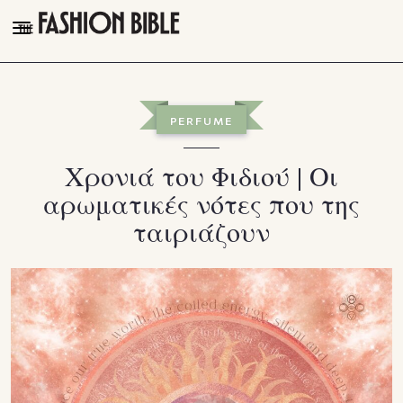
THE FASHION BIBLE
FASHION
PERFUME
BEAUTY
Χρονιά του Φιδιού | Οι
TALK OF THE TOWN
αρωματικές νότες που της
PLEASURES
ταιριάζουν
VIDEOS
FOLLOW
Facebook
Instagram
Youtube