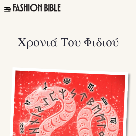
THE FASHION BIBLE
FASHION
Χρονιά Του Φιδιού
BEAUTY
TALK OF THE TOWN
PLEASURES
VIDEOS
FOLLOW
Facebook
Instagram
Youtube