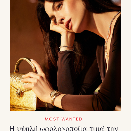
MOST WANTED
Η υψηλή ωρολογοποίια τιμά την