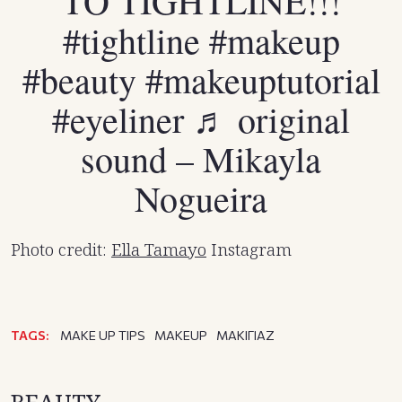
TO TIGHTLINE!!!
#tightline
#makeup
#beauty
#makeuptutorial
#eyeliner
♬ original
sound – Mikayla
Nogueira
Photo credit:
Ella Tamayo
Instagram
TAGS:
MAKE UP TIPS
MAKEUP
ΜΑΚΙΓΙΑΖ