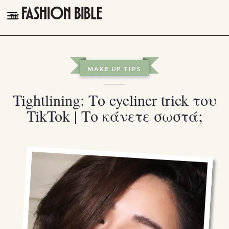
THE FASHION BIBLE
FASHION
MAKE UP TIPS
BEAUTY
Tightlining: Το eyeliner trick του
TALK OF THE TOWN
TikTok | Το κάνετε σωστά;
PLEASURES
VIDEOS
FOLLOW
Facebook
Instagram
Youtube