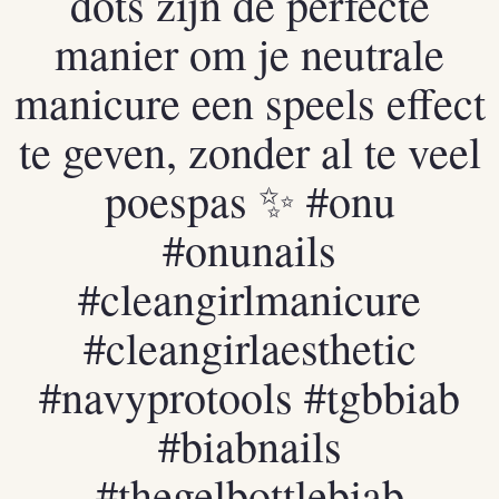
dots zijn de perfecte
manier om je neutrale
manicure een speels effect
te geven, zonder al te veel
poespas ✨
#onu
#onunails
#cleangirlmanicure
#cleangirlaesthetic
#navyprotools
#tgbbiab
#biabnails
#thegelbottlebiab