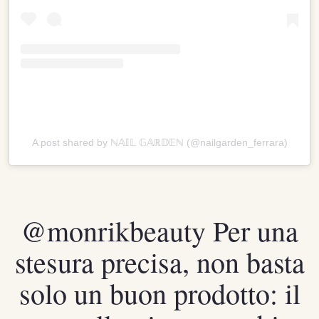
A post shared by ℕ𝔸𝕀𝕃 𝔾𝔸ℝ𝔻𝔼ℕ (@nailgarden_ferrara)
@monrikbeauty
Per una
stesura precisa, non basta
solo un buon prodotto: il