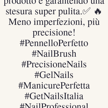
stesura super pulita.✅ 🔥
Meno imperfezioni, più
precisione!
#PennelloPerfetto
#NailBrush
#PrecisioneNails
#GelNails
#ManicurePerfetta
#GetNailsItalia
#NailProfessional