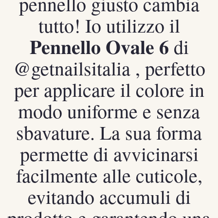
pennello giusto cambia
tutto! Io utilizzo il
𝐏𝐞𝐧𝐧𝐞𝐥𝐥𝐨 𝐎𝐯𝐚𝐥𝐞 𝟔 di
@getnailsitalia , perfetto
per applicare il colore in
modo uniforme e senza
sbavature. La sua forma
permette di avvicinarsi
facilmente alle cuticole,
evitando accumuli di
prodotto e garantendo una