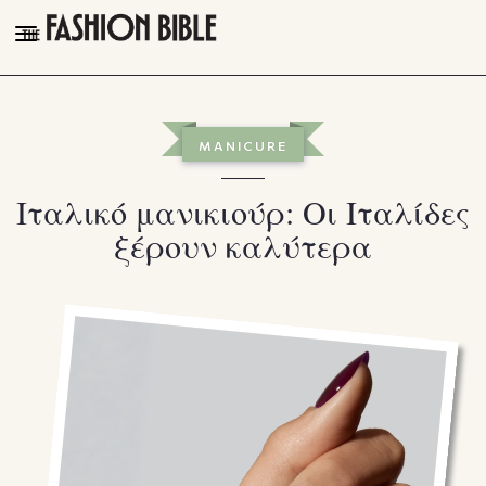
THE FASHION BIBLE
FASHION
MANICURE
BEAUTY
Ιταλικό μανικιούρ: Οι Ιταλίδες
TALK OF THE TOWN
ξέρουν καλύτερα
PLEASURES
VIDEOS
FOLLOW
Facebook
Instagram
Youtube