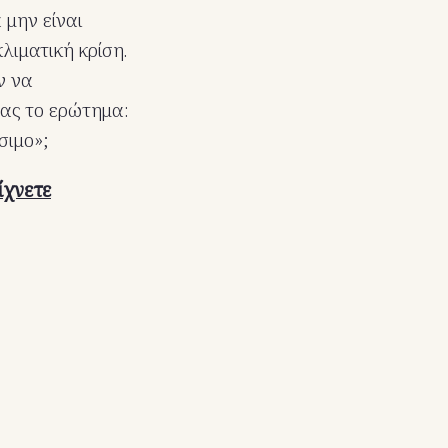
 μην είναι
λιματική κρίση.
ν να
τας το ερώτημα:
σιμο»;
ίχνετε