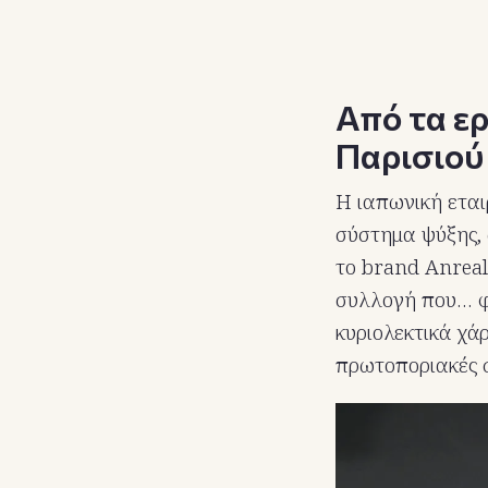
Από τα ε
Παρισιού
Η ιαπωνική ετα
σύστημα ψύξης, 
το brand Anrea
συλλογή που… φ
κυριολεκτικά χ
πρωτοποριακές σ