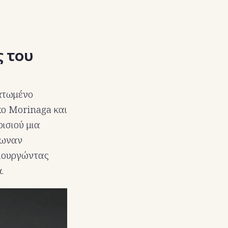
 του
ατωμένο
ko Morinaga και
ισιού μια
κωναν
μιουργώντας
.