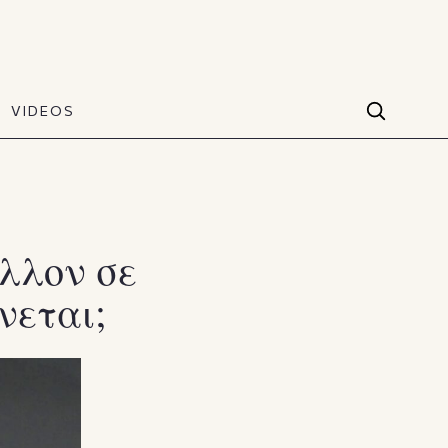
VIDEOS
Facebook
VIDEOS
The Art of Style
60 seconds
Instagram
VIDEOS
Youtube
έλλον σε
νεται;
TikTok
X(Twitter)