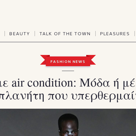
TALK OF THE TOWN
PLEASURES
N
BEAUTY
TALK OF THE TOWN
PLEASURES
Vanities
Art & Culture
Word of mouth
Interiors
N
BEAUTY
TALK OF THE TOWN
PLEASURES
FASHION NEWS
People
Travel & Life
Viewpoint
Horoscopes
ε air condition: Μόδα ή μ
πλανήτη που υπερθερμαί