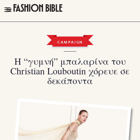
THE FASHION BIBLE
FASHION
CAMPAIGN
BEAUTY
Η “γυμνή” μπαλαρίνα του
TALK OF THE TOWN
Christian Louboutin χόρευε σε
PLEASURES
δεκάποντα
VIDEOS
FOLLOW
Facebook
Instagram
Youtube