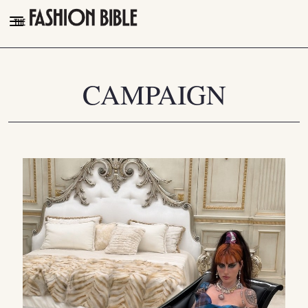
THE FASHION BIBLE
FASHION
CAMPAIGN
BEAUTY
TALK OF THE TOWN
PLEASURES
VIDEOS
FOLLOW
Facebook
Instagram
Youtube