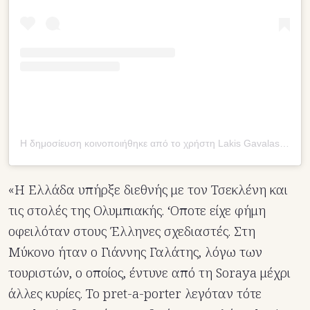
Η δημοσίευση κοινοποιήθηκε από το χρήστη Lakis Gavalas Official (@lakis.gavalas)
«H Eλλάδα υπήρξε διεθνής με τον Τσεκλένη και
τις στολές της Ολυμπιακής. ‘Οποτε είχε φήμη
οφειλόταν στους Έλληνες σχεδιαστές. Στη
Μύκονο ήταν ο Γιάννης Γαλάτης, λόγω των
τουριστών, ο οποίος, έντυνε από τη Soraya μέχρι
άλλες κυρίες. Το pret-a-porter λεγόταν τότε