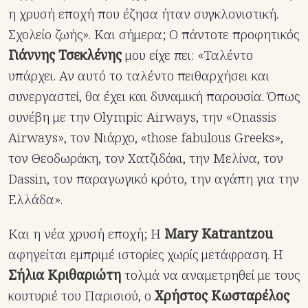
η χρυσή εποχή που έζησα ήταν συγκλονιστική.
Σχολείο ζωής». Και σήμερα; Ο πάντοτε προφητικός
Γιάννης Τσεκλένης
μου είχε πει: «Ταλέντο
υπάρχει. Αν αυτό το ταλέντο πειθαρχήσει και
συνεργαστεί, θα έχει και δυναμική παρουσία. Όπως
συνέβη με την Olympic Airways, την «Onassis
Airways», τον Νιάρχο, «those fabulous Greeks»,
τον Θεοδωράκη, τον Χατζιδάκι, την Μελίνα, τον
Dassin, τον παραγωγικό κρότο, την αγάπη για την
Ελλάδα».
Και η νέα χρυσή εποχή; Η
Μary Katrantzou
αφηγείται εμπριμέ ιστορίες χωρίς μετάφραση. Η
Σήλια Κριθαριώτη
τολμά να αναμετρηθεί με τους
κουτυριέ του Παρισιού, ο
Χρήστος Κωσταρέλος