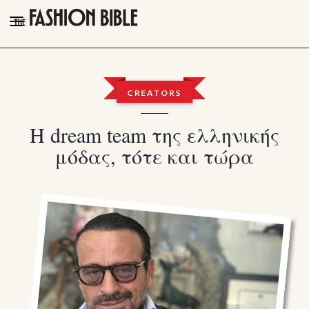
THE FASHION BIBLE
FASHION
CREATORS
BEAUTY
Η dream team της ελληνικής
TALK OF THE TOWN
μόδας, τότε και τώρα
PLEASURES
VIDEOS
FOLLOW
Facebook
Instagram
Youtube