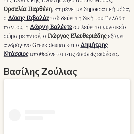
της Ελληνικής Ένωσης Σχεδιαστών Μόδας,
Ορσαλία Παρθένη
, επιμένει με δημοκρατική μόδα,
ο
Λάκης Γαβαλάς
ταξιδεύει τη δική του Ελλάδα
παντού, η
Δάφνη Βαλέντε
σμιλεύει το γυναικείο
σώμα με πλισέ, ο
Γιώργος Ελευθεριάδης
εξάγει
ανδρόγυνο Greek design και ο
Δημήτρης
Ντάσσιος
αποθεώνεται στις διεθνείς εκθέσεις.
Βασίλης Ζούλιας