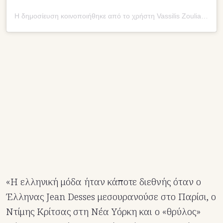
Η δημοσίευση κοινοποιήθηκε από το χρήστη Vassilis Zoulias (@vzoulias)
«Η ελληνική μόδα ήταν κάποτε διεθνής όταν ο
Έλληνας Jean Desses μεσουρανούσε στο Παρίσι, ο
Ντίμης Κρίτσας στη Νέα Υόρκη και ο «θρύλος»