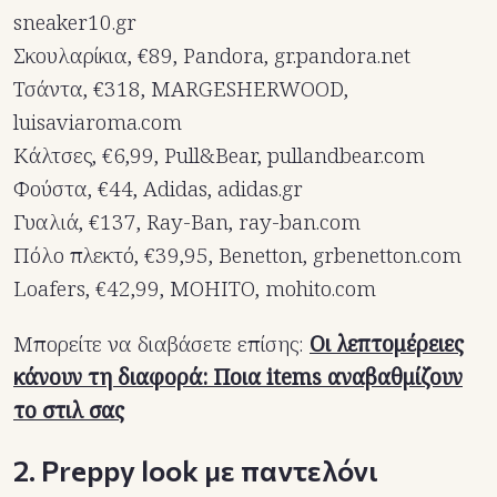
sneaker10.gr
Σκουλαρίκια, €89, Pandora, gr.pandora.net
Τσάντα, €318, MARGESHERWOOD,
luisaviaroma.com
Κάλτσες, €6,99, Pull&Bear, pullandbear.com
Φούστα, €44, Adidas, adidas.gr
Γυαλιά, €137, Ray-Ban, ray-ban.com
Πόλο πλεκτό, €39,95, Benetton, grbenetton.com
Loafers, €42,99, MOHITO, mohito.com
Μπορείτε να διαβάσετε επίσης:
Οι λεπτομέρειες
κάνουν τη διαφορά: Ποια items αναβαθμίζουν
το στιλ σας
2. Preppy look με παντελόνι