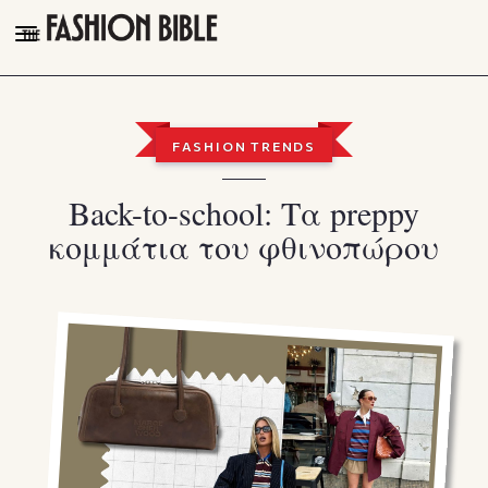
THE FASHION BIBLE
FASHION
FASHION TRENDS
BEAUTY
Back-to-school: Τα preppy
TALK OF THE TOWN
κομμάτια του φθινοπώρου
PLEASURES
VIDEOS
FOLLOW
Facebook
Instagram
Youtube