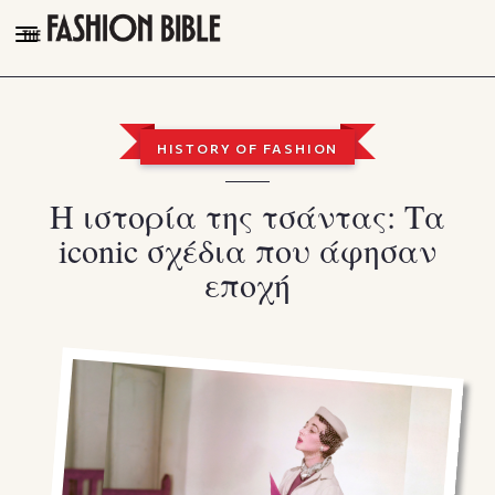
THE FASHION BIBLE
FASHION
HISTORY OF FASHION
BEAUTY
Η ιστορία της τσάντας: Τα
TALK OF THE TOWN
iconic σχέδια που άφησαν
PLEASURES
εποχή
VIDEOS
FOLLOW
Facebook
Instagram
Youtube