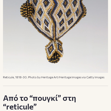
Reticule, 1818-30. Photo by Heritage Art/Heritage Images via Getty Images
Από το “πουγκί” στη
“reticule”