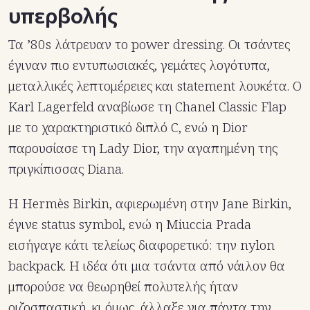
υπερβολής
Τα ’80s λάτρευαν το power dressing. Οι τσάντες
έγιναν πιο εντυπωσιακές, γεμάτες λογότυπα,
μεταλλικές λεπτομέρειες και statement λουκέτα. Ο
Karl Lagerfeld αναβίωσε τη Chanel Classic Flap
με το χαρακτηριστικό διπλό C, ενώ η Dior
παρουσίασε τη Lady Dior, την αγαπημένη της
πριγκίπισσας Diana.
Η Hermès Birkin, αφιερωμένη στην Jane Birkin,
έγινε status symbol, ενώ η Miuccia Prada
εισήγαγε κάτι τελείως διαφορετικό: την nylon
backpack. Η ιδέα ότι μια τσάντα από νάιλον θα
μπορούσε να θεωρηθεί πολυτελής ήταν
ριζοσπαστική, κι όμως, άλλαξε για πάντα την