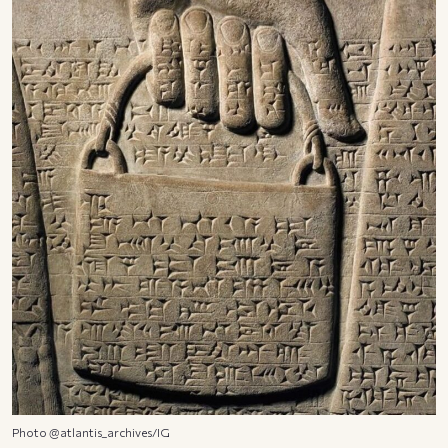
Photo @
atlantis
_archives/IG