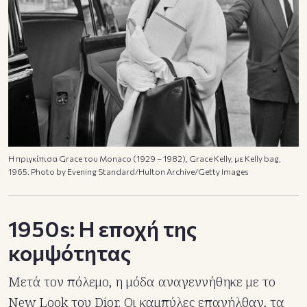
Η πριγκίπισα Grace του Monaco (1929 – 1982), Grace Kelly, με Kelly bag,
1965. Photo by Evening Standard/Hulton Archive/Getty Images
1950s: Η εποχή της
κομψότητας
Μετά τον πόλεμο, η μόδα αναγεννήθηκε με το
New Look του Dior. Οι καμπύλες επανήλθαν, τα