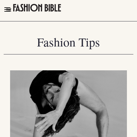
THE FASHION BIBLE
FASHION
Fashion Tips
BEAUTY
TALK OF THE TOWN
PLEASURES
VIDEOS
FOLLOW
Facebook
Instagram
Youtube