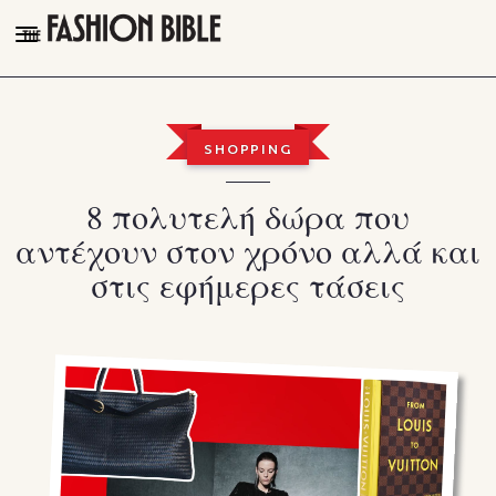
THE FASHION BIBLE
FASHION
SHOPPING
BEAUTY
8 πολυτελή δώρα που
TALK OF THE TOWN
αντέχουν στον χρόνο αλλά και
PLEASURES
στις εφήμερες τάσεις
VIDEOS
FOLLOW
Facebook
Instagram
Youtube