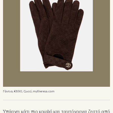
Γάντια, €690, Gucci, mytheresa.com
Υπάρχει κάτι πιο κομψό και ταυτόχρονα ζεστό από