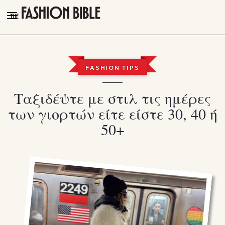
THE FASHION BIBLE
FASHION
FASHION TIPS
BEAUTY
Ταξιδέψτε με στιλ τις ημέρες
TALK OF THE TOWN
των γιορτών είτε είστε 30, 40 ή
PLEASURES
50+
VIDEOS
FOLLOW
Facebook
Instagram
Youtube