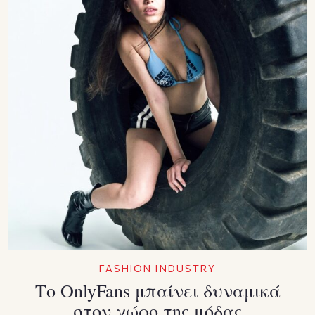
FASHION INDUSTRY
Το OnlyFans μπαίνει δυναμικά
στον χώρο της μόδας