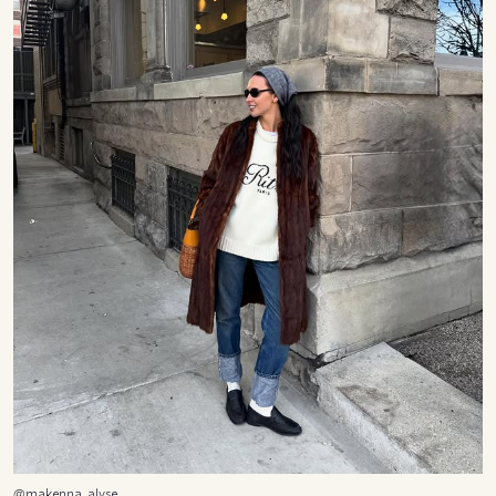
@makenna_alyse