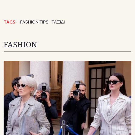
TAGS:
FASHION TIPS
ΤΑΞΙΔΙ
FASHION