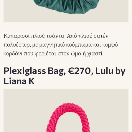
Kυπαρισσί πλισέ τσάντα. Από πλισέ σατέν
πολυέστερ, με μαγνητικό κούμπωμα και κομψό
κορδόνι που φοριέται στον ώμο ή χιαστί.
Plexiglass Bag, €270, Lulu by
Liana K