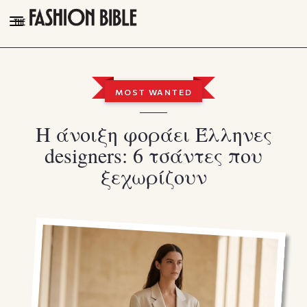
THE FASHION BIBLE
FASHION
MOST WANTED
BEAUTY
Η άνοιξη φοράει Έλληνες
TALK OF THE TOWN
designers: 6 τσάντες που
PLEASURES
ξεχωρίζουν
VIDEOS
FOLLOW
Facebook
Instagram
Youtube