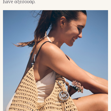
have αξεσουάρ.