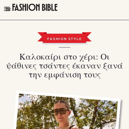
THE FASHION BIBLE
FASHION
FASHION STYLE
BEAUTY
Καλοκαίρι στο χέρι: Οι
TALK OF THE TOWN
ψάθινες τσάντες έκαναν ξανά
PLEASURES
την εμφάνιση τους
VIDEOS
FOLLOW
Facebook
Instagram
Youtube