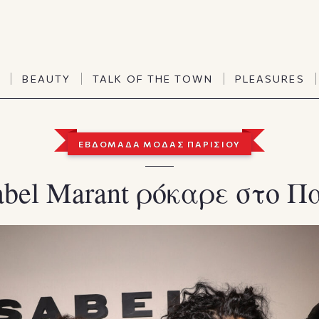
TALK OF THE TOWN
PLEASURES
N
BEAUTY
TALK OF THE TOWN
PLEASURES
Vanities
Art & Culture
Word of mouth
Interiors
N
BEAUTY
TALK OF THE TOWN
PLEASURES
ΕΒΔΟΜΑΔΑ ΜΟΔΑΣ ΠΑΡΙΣΙΟΥ
People
Travel & Life
Viewpoint
Horoscopes
abel Marant ρόκαρε στο Π