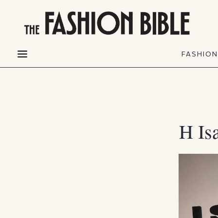
THE FASHION BIBLE
FASHION
BEAUTY
FASHIO
Fashion alerts
Beauty news
Most Wanted
Hair
FASHIO
Collections
Skin
Creators
Makeup & Perfumes
Η Is