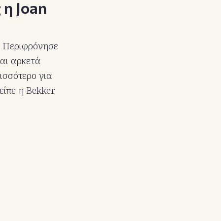
 η Joan
α. Περιφρόνησε
μαι αρκετά
ρισσότερο για
ίπε η Bekker.