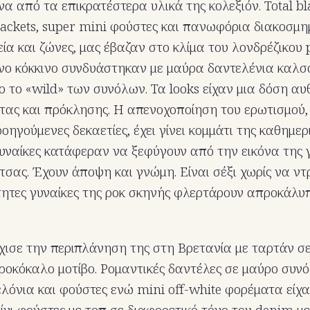
α από τα επικρατέστερα υλικά της κολεξιόν. Total bl
jackets, super mini φούστες και πανωφόρια διακοσμη
εία και ζώνες, μας έβαζαν στο κλίμα του λονδρέζικου 
νο κόκκινο συνδυάστηκαν με μαύρα δαντελένια καλσ
o το «wild» των συνόλων. Τα looks είχαν μια δόση αυ
ας και πρόκλησης. Η απενοχοποίηση του ερωτισμού, 
ροηγούμενες δεκαετίες, έχει γίνει κομμάτι της καθημερ
γυναίκες κατάφεραν να ξεφύγουν από την εικόνα της γ
τσας. Έχουν άποψη και γνώμη. Είναι σέξι χωρίς να ντ
τητες γυναίκες της ροκ σκηνής φλερτάρουν απροκάλυπ
ισε την περιπλάνηση της στη Βρετανία με ταρτάν σε
ροκόκαλο μοτίβο. Ρομαντικές δαντέλες σε μαύρο συν
λόνια και φούστες ενώ mini off-white φορέματα είχα
μίνι φούστες με τοπ σε διαφορετικό τόνο του denim 