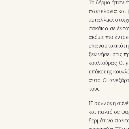
Το δέρμα ήταν έν
παντελόνια και 
μεταλλικά στοιχ
σακάκια σε έντο
ακόμα πιο έντον
επαναστατικότητ
ξεκινήσει στις π
κουλτούρας. Οι 
υπάκουης κουκλί
αυτό. Οι ανεξάρ
τους.
Η συλλογή συνέχ
και παλτό σε ψα
δερμάτινα παντε
φρεσκάδα. Τζιν 