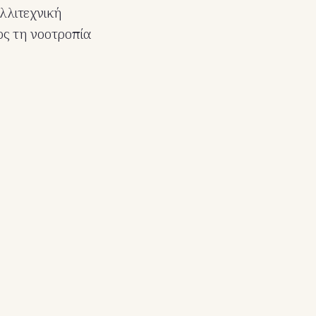
λλιτεχνική
ος τη νοοτροπία