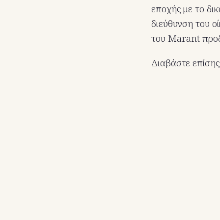
εποχής με το δι
διεύθυνση του ο
του Marant προδ
Διαβάστε επίση