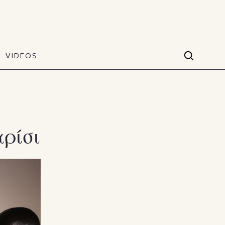
VIDEOS
Facebook
VIDEOS
The Art of Style
60 seconds
Instagram
VIDEOS
Youtube
αρίσι
TikTok
X(Twitter)