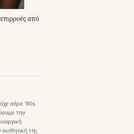
 επιρροές από
ίχε αέρα ’80s.
ιώσαμε την
μιουργική
 αισθητική της