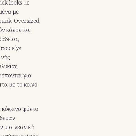
ack looks με
μένα με
punk. Oversized
όν κάνοντας
θάδειας,
που είχε
ινής
λυκιάς,
ρέπονται για
τα με το κοινό
 κόκκινο φόντο
όδευαν
ν μια νεανική
με μαύρα καλσόν