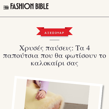
THE FASHION BIBLE
FASHION
ΑΞΕΣΟΥΑΡ
BEAUTY
Χρυσές παύσεις: Τα 4
TALK OF THE TOWN
παπούτσια που θα φωτίσουν το
PLEASURES
καλοκαίρι σας
VIDEOS
FOLLOW
Facebook
Instagram
Youtube