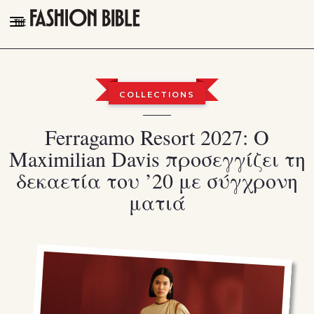
THE FASHION BIBLE
FASHION
COLLECTIONS
BEAUTY
Ferragamo Resort 2027: Ο
TALK OF THE TOWN
Maximilian Davis προσεγγίζει τη
PLEASURES
δεκαετία του ’20 με σύγχρονη
VIDEOS
ματιά
FOLLOW
Facebook
Instagram
Youtube