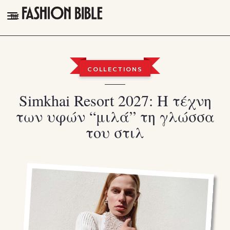
THE FASHION BIBLE
FASHION
COLLECTIONS
BEAUTY
Simkhai Resort 2027: Η τέχνη
TALK OF THE TOWN
των υφών “μιλά” τη γλώσσα
PLEASURES
του στιλ
VIDEOS
FOLLOW
Facebook
Instagram
Youtube