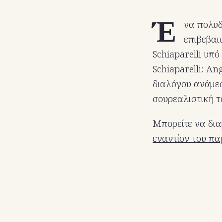
Έ
να πολυδ
επιβεβαι
Schiaparelli υπό
Schiaparelli: A
διαλόγου ανάμεσ
σουρεαλιστική τ
Μπορείτε να δια
εναντίον του π