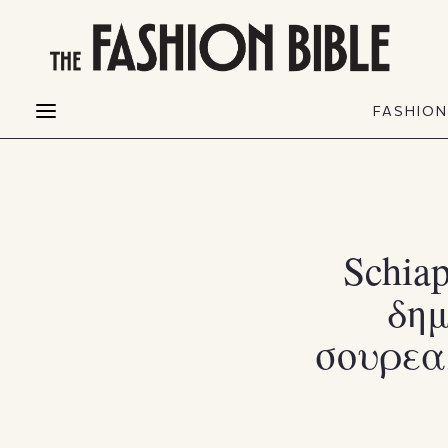
THE FASHION BIBLE
FASHION
BEAUTY
FASHIO
Fashion alerts
Beauty news
Most Wanted
Hair
FASHIO
Collections
Skin
Creators
Makeup & Perfumes
Schia
δημ
σουρεα