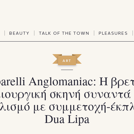
TALK OF THE TOWN
PLEASURES
N
BEAUTY
TALK OF THE TOWN
PLEASURES
Vanities
Art & Culture
Word of mouth
Interiors
N
BEAUTY
TALK OF THE TOWN
PLEASURES
ART
People
Travel & Life
Viewpoint
Horoscopes
parelli Anglomaniac: Η βρε
ιουργική σκηνή συναντά
λισμό με συμμετοχή-έκπλ
Dua Lipa