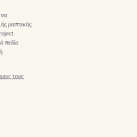
 να
λής ραπτικής
roject
ό πεδίο
ή
μεις τους