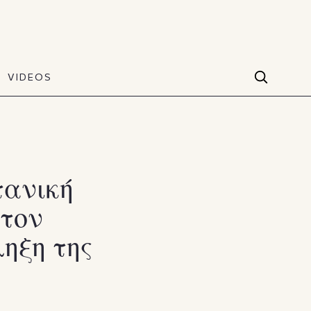
VIDEOS
Facebook
VIDEOS
The Art of Style
60 seconds
Instagram
VIDEOS
Youtube
τανική
 τον
TikTok
ηξη της
X(Twitter)