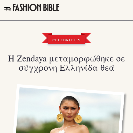
THE FASHION BIBLE
FASHION
CELEBRITIES
BEAUTY
Η Zendaya μεταμορφώθηκε σε
TALK OF THE TOWN
σύγχρονη Ελληνίδα θεά
PLEASURES
VIDEOS
FOLLOW
Facebook
Instagram
Youtube