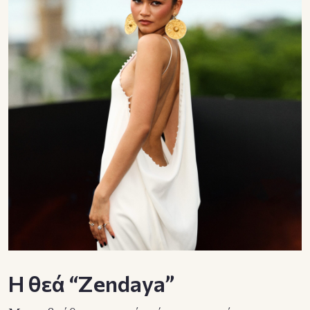
Η θεά “Zendaya”