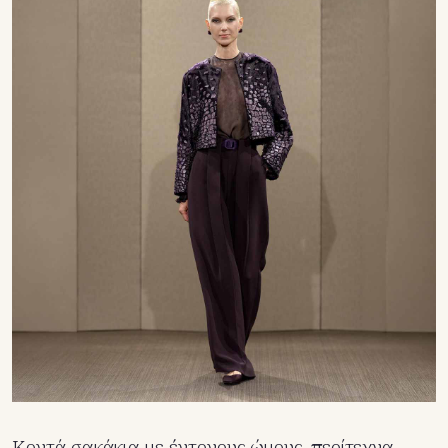
Κοντά σακάκια με έντονους ώμους, περίτεχνα