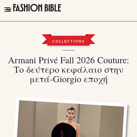
THE FASHION BIBLE
FASHION
COLLECTIONS
BEAUTY
Armani Privé Fall 2026 Couture:
TALK OF THE TOWN
Το δεύτερο κεφάλαιο στην
PLEASURES
μετά-Giorgio εποχή
VIDEOS
FOLLOW
Facebook
Instagram
Youtube