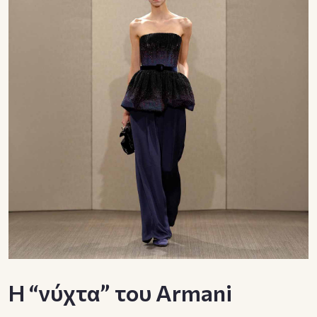
Η “νύχτα” του Armani