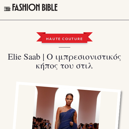
THE FASHION BIBLE
FASHION
HAUTE COUTURE
BEAUTY
Elie Saab | Ο ιμπρεσιονιστικός
TALK OF THE TOWN
κήπος του στιλ
PLEASURES
VIDEOS
FOLLOW
Facebook
Instagram
Youtube