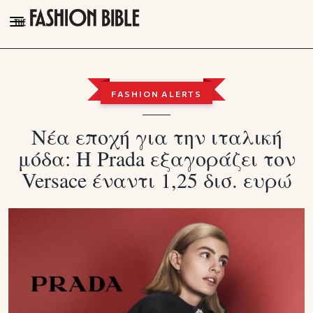
THE FASHION BIBLE
FASHION
FASHION ALERTS
BEAUTY
Νέα εποχή για την ιταλική
TALK OF THE TOWN
μόδα: Η Prada εξαγοράζει τον
PLEASURES
Versace έναντι 1,25 δισ. ευρώ
VIDEOS
FOLLOW
Facebook
Instagram
Youtube