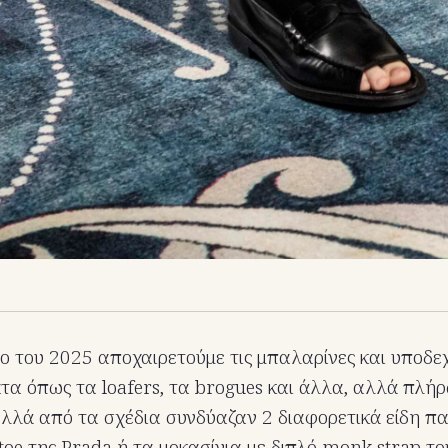
ο του 2025 αποχαιρετούμε τις μπαλαρίνες και υποδε
α όπως τα loafers, τα brogues και άλλα, αλλά πλή
λλά από τα σχέδια συνδύαζαν 2 διαφορετικά είδη π
toe της Prada ή τα μοκασίνια με διπλό monk strap το