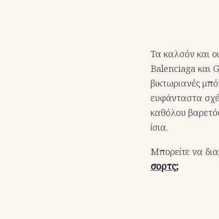
Τα καλσόν και ο
Balenciaga και 
βικτωριανές μπότ
ευφάνταστα σχέδ
καθόλου βαρετός.
ίσια.
Μπορείτε να δια
σορτς;