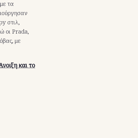
 με τα
μιούργησαν
py στιλ,
ώ οι Prada,
όβας, με
Άνοιξη και το