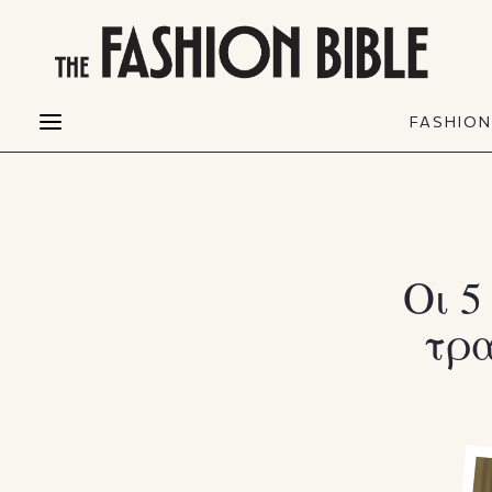
THE FASHION BIBLE
FASHION
BEAUTY
FASHIO
Fashion alerts
Beauty news
Most Wanted
Hair
FASHIO
Collections
Skin
Creators
Makeup & Perfumes
Οι 5
τρα