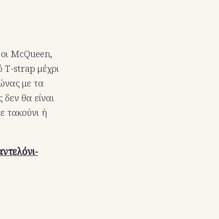
 οι McQueen,
 T-strap μέχρι
μώνας με τα
 δεν θα είναι
με τακούνι ή
αντελόνι-