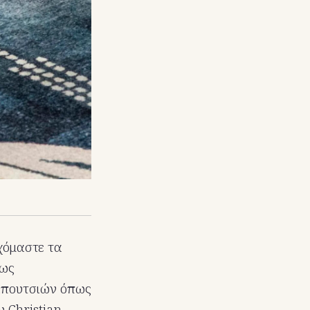
χόμαστε τα
ρως
απουτσιών όπως
υ Christian