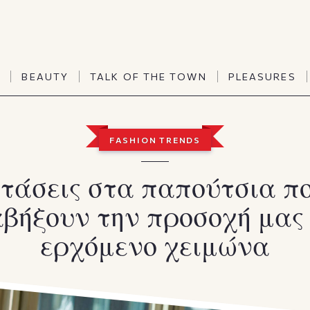
TALK OF THE TOWN
PLEASURES
N
BEAUTY
TALK OF THE TOWN
PLEASURES
Vanities
Art & Culture
Word of mouth
Interiors
N
BEAUTY
TALK OF THE TOWN
PLEASURES
FASHION TRENDS
People
Travel & Life
Viewpoint
Horoscopes
 τάσεις στα παπούτσια π
βήξουν την προσοχή μας
ερχόμενο χειμώνα