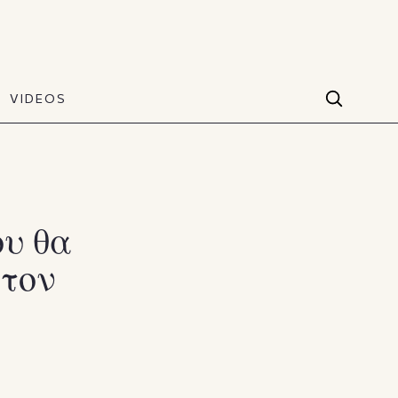
VIDEOS
Facebook
VIDEOS
The Art of Style
60 seconds
Instagram
VIDEOS
Youtube
ου θα
 τον
TikTok
X(Twitter)