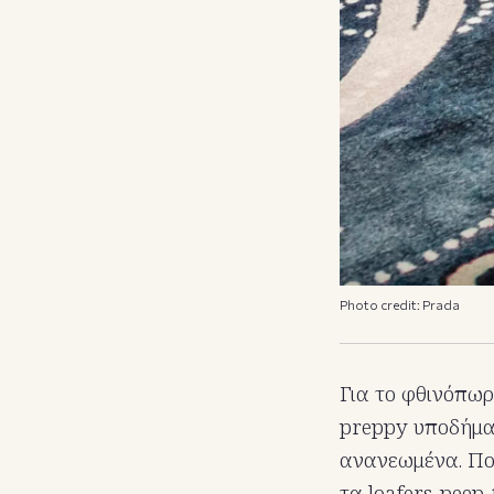
Photo credit: Prada
Για το φθινόπωρ
preppy υποδήματ
ανανεωμένα. Πο
τα loafers-peep-