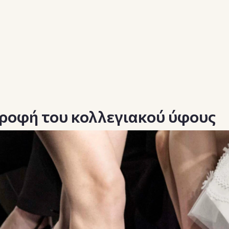
στροφή του κολλεγιακού ύφους