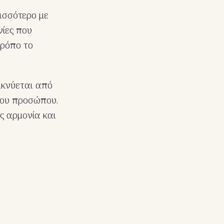
ρισσότερο με
νίες που
τρόπο το
ικνύεται από
του προσώπου.
ς αρμονία και