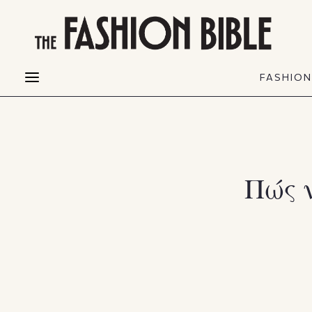
THE FASHION BIBLE
FASHION
BEAUTY
FASHIO
Fashion alerts
Beauty news
Most Wanted
Hair
FASHIO
Collections
Skin
Creators
Makeup & Perfumes
Πώς 