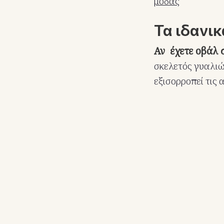
μόδας
Τα ιδανι
Αν έχετε οβάλ
σκελετός γυαλιώ
εξισορροπεί τις 