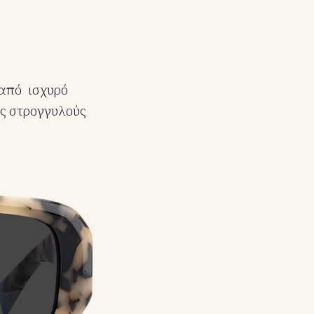
από ισχυρό
ύς στρογγυλούς