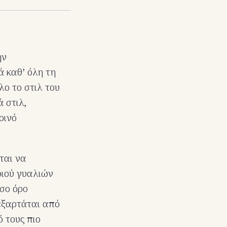
ην
ά καθ’ όλη τη
λο το στιλ του
 στιλ,
οινό
ται να
ριού γυαλιών
έσο όρο
εξαρτάται από
 τους πιο