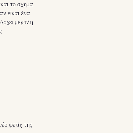
ίναι το σχήμα
αν είναι ένα
πάρχει μεγάλη
.
έο φετίχ της