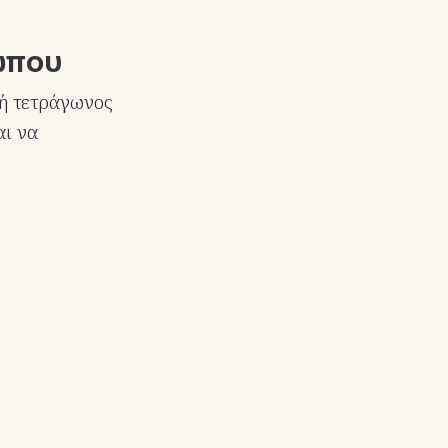
ώπου
 ή τετράγωνος
αι να