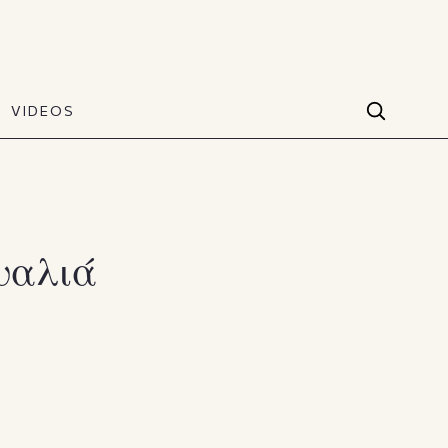
VIDEOS
Facebook
VIDEOS
The Art of Style
60 seconds
Instagram
VIDEOS
Youtube
υαλιά
TikTok
X(Twitter)