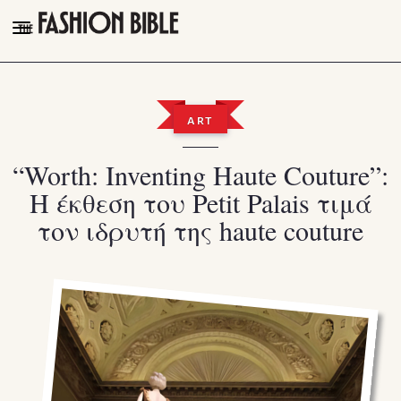
THE FASHION BIBLE
FASHION
ART
BEAUTY
“Worth: Inventing Haute Couture”:
TALK OF THE TOWN
Η έκθεση του Petit Palais τιμά
PLEASURES
τον ιδρυτή της haute couture
VIDEOS
FOLLOW
Facebook
Instagram
Youtube