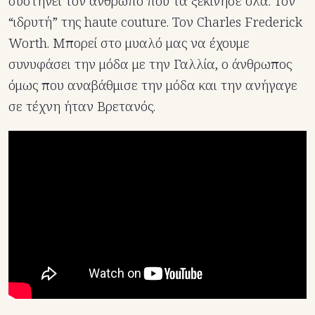
συστήνει τον άνθρωπο που τα ξεκίνησε όλα. Τον
“ιδρυτή” της haute couture. Τον Charles Frederick
Worth. Μπορεί στο μυαλό μας να έχουμε
συνυφάσει την μόδα με την Γαλλία, ο άνθρωπος
όμως που αναβάθμισε την μόδα και την ανήγαγε
σε τέχνη ήταν Βρετανός.