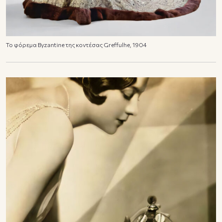
Το φόρεμα Byzantine της κοντέσας Greffulhe, 1904