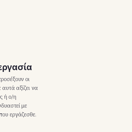
 εργασία
προσέξουν οι
 αυτά αξίζει να
ς ή ο/η
νδυαστεί με
που εργάζεσθε.