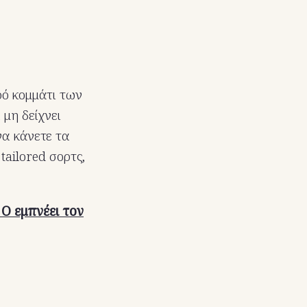
ρό κομμάτι των
 μη δείχνει
να κάνετε τα
tailored σορτς,
 O εμπνέει τον