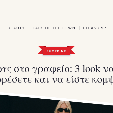
TALK OF THE TOWN
PLEASURES
N
BEAUTY
TALK OF THE TOWN
PLEASURES
Vanities
Art & Culture
Word of mouth
Interiors
N
BEAUTY
TALK OF THE TOWN
PLEASURES
SHOPPING
People
Travel & Life
Viewpoint
Horoscopes
τς στο γραφείο: 3 look ν
ρέσετε και να είστε κομ