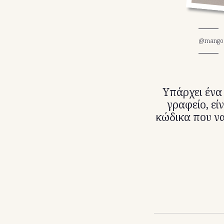
@mango
Υπάρχει ένα
γραφείο, εί
κώδικα που να