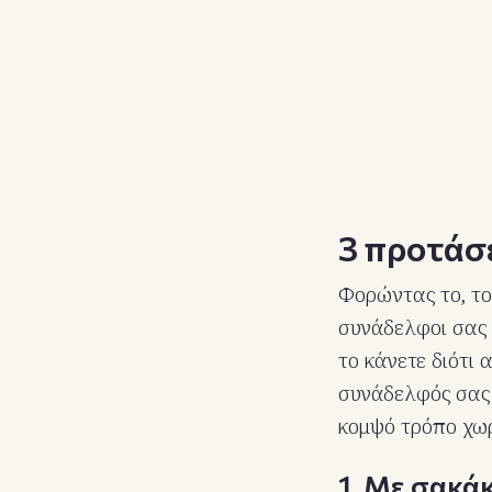
3 προτάσε
Φορώντας το, το
συνάδελφοι σας 
το κάνετε διότι 
συνάδελφός σας 
κομψό τρόπο χωρ
1. Με σακά