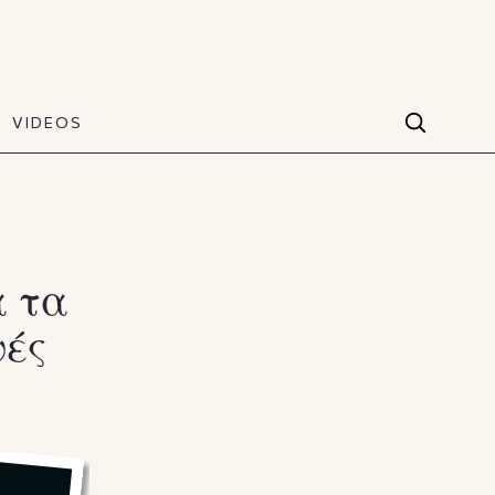
VIDEOS
Facebook
VIDEOS
The Art of Style
60 seconds
Instagram
VIDEOS
Youtube
α τα
ψές
TikTok
X(Twitter)