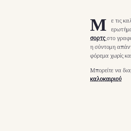
Μ
ε τις κ
ερωτήμα
σορτς
στο γραφε
η σύντομη απάντ
φόρεμα χωρίς καλ
Μπορείτε να δια
καλοκαιριού