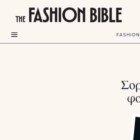
THE FASHION BIBLE
FASHION
BEAUTY
FASHIO
Fashion alerts
Beauty news
Most Wanted
Hair
FASHIO
Collections
Skin
Creators
Makeup & Perfumes
Σορ
φο