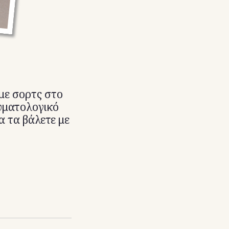
με σορτς στο
δυματολογικό
α τα βάλετε με