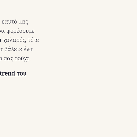
ν εαυτό μας
 να φορέσουμε
ι χαλαρός, τότε
α βάλετε ένα
ο σας ρούχο.
trend του