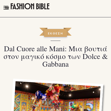
THE FASHION BIBLE
FASHION
ΕΚΘΕΣΗ
BEAUTY
Dal Cuore alle Mani: Μια βουτιά
TALK OF THE TOWN
στον μαγικό κόσμο των Dolce &
PLEASURES
Gabbana
VIDEOS
FOLLOW
Facebook
Instagram
Youtube