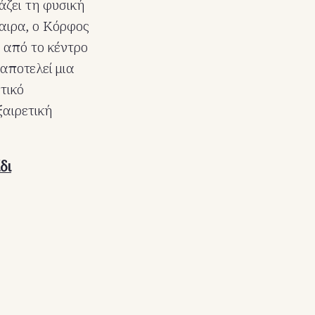
άζει τη φυσική
αιρα, ο Κόρφος
ς από το κέντρο
 αποτελεί μια
τικό
ξαιρετική
δι