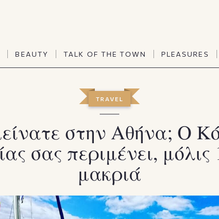
TALK OF THE TOWN
PLEASURES
N
BEAUTY
TALK OF THE TOWN
PLEASURES
Vanities
Art & Culture
Word of mouth
Interiors
N
BEAUTY
TALK OF THE TOWN
PLEASURES
TRAVEL
People
Travel & Life
Viewpoint
Horoscopes
μείνατε στην Αθήνα; Ο Κ
ίας σας περιμένει, μόλις 
μακριά