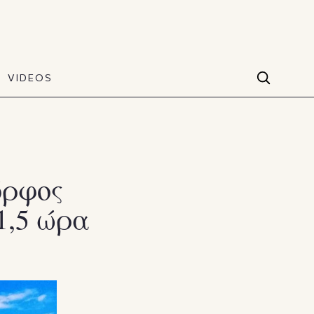
VIDEOS
Facebook
VIDEOS
The Art of Style
60 seconds
Instagram
VIDEOS
Youtube
όρφος
1,5 ώρα
TikTok
X(Twitter)