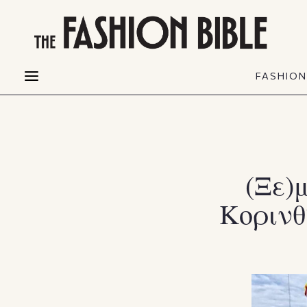
THE FASHION BIBLE
FASHION
BEAUTY
FASHIO
Fashion alerts
Beauty news
Most Wanted
Hair
FASHIO
Collections
Skin
Creators
Makeup & Perfumes
(Ξε)
Κορινθ