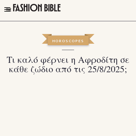
THE FASHION BIBLE
FASHION
HOROSCOPES
BEAUTY
Τι καλό φέρνει η Αφροδίτη σε
TALK OF THE TOWN
κάθε ζώδιο από τις 25/8/2025;
PLEASURES
VIDEOS
FOLLOW
Facebook
Instagram
Youtube