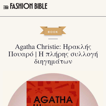
THE FASHION BIBLE
FASHION
BOOK
BEAUTY
Agatha Christie: Ηρακλής
TALK OF THE TOWN
Πουαρό | Η πλήρης συλλογή
PLEASURES
διηγημάτων
VIDEOS
FOLLOW
Facebook
Instagram
Youtube