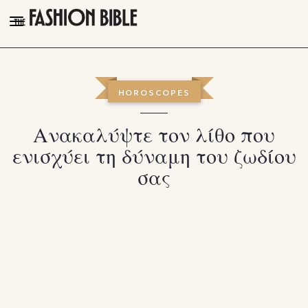
THE FASHION BIBLE
FASHION
HOROSCOPES
BEAUTY
Ανακαλύψτε τον λίθο που
TALK OF THE TOWN
ενισχύει τη δύναμη του ζωδίου
PLEASURES
σας
VIDEOS
FOLLOW
Facebook
Instagram
Youtube