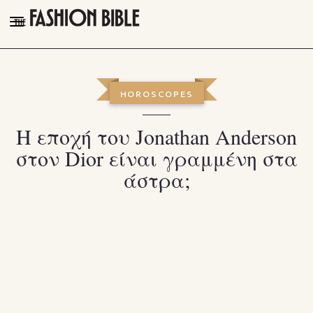
THE FASHION BIBLE
FASHION
HOROSCOPES
BEAUTY
Η εποχή του Jonathan Anderson
TALK OF THE TOWN
στον Dior είναι γραμμένη στα
PLEASURES
άστρα;
VIDEOS
FOLLOW
Facebook
Instagram
Youtube