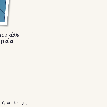
που κάθε
ητεύει.
τέρνο design;