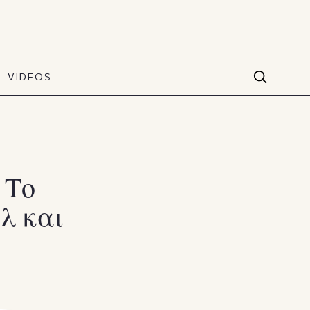
VIDEOS
Facebook
VIDEOS
The Art of Style
60 seconds
Instagram
VIDEOS
Youtube
 Το
λ και
TikTok
X(Twitter)