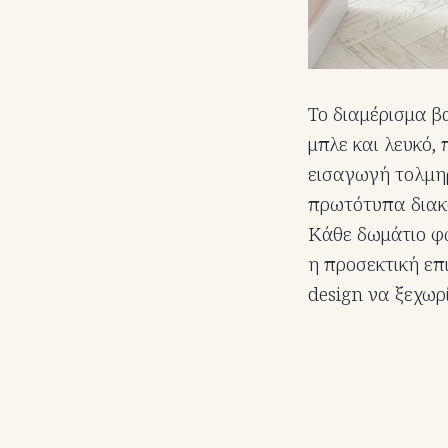
Το διαμέρισμα β
μπλε και λευκό,
εισαγωγή τολμηρ
πρωτότυπα διακο
Κάθε δωμάτιο φω
η προσεκτική επ
design να ξεχωρί