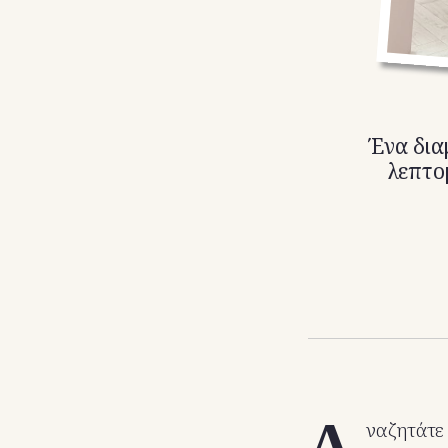
Ένα δια
λεπτομ
Α
ναζητάτε 