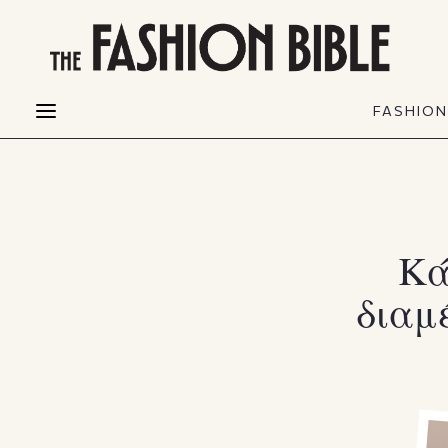
THE FASHION BIBLE
FASHION
BEAUTY
FASHIO
Fashion alerts
Beauty news
Most Wanted
Hair
FASHIO
Collections
Skin
Creators
Makeup & Perfumes
Κά
διαμ