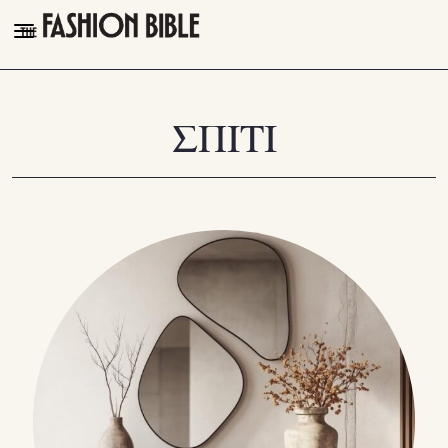
THE FASHION BIBLE
FASHION
ΣΠΙΤΙ
BEAUTY
TALK OF THE TOWN
PLEASURES
VIDEOS
FOLLOW
Facebook
Instagram
Youtube