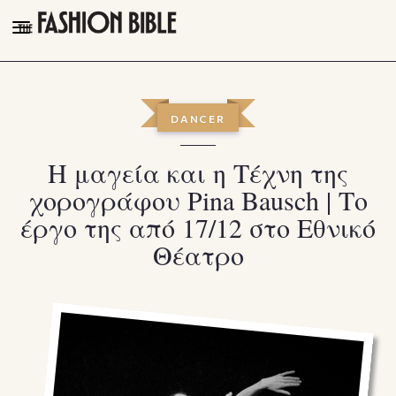
THE FASHION BIBLE
FASHION
DANCER
BEAUTY
Η μαγεία και η Τέχνη της
TALK OF THE TOWN
χορογράφου Pina Bausch | Το
PLEASURES
έργο της από 17/12 στο Εθνικό
VIDEOS
Θέατρο
FOLLOW
Facebook
Instagram
Youtube