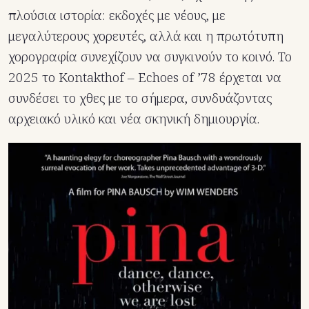
πλούσια ιστορία: εκδοχές με νέους, με
μεγαλύτερους χορευτές, αλλά και η πρωτότυπη
χορογραφία συνεχίζουν να συγκινούν το κοινό. Το
2025 το Kontakthof – Echoes of ’78 έρχεται να
συνδέσει το χθες με το σήμερα, συνδυάζοντας
αρχειακό υλικό και νέα σκηνική δημιουργία.