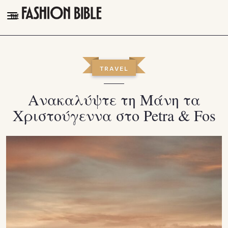
THE FASHION BIBLE
FASHION
TRAVEL
BEAUTY
Ανακαλύψτε τη Μάνη τα
TALK OF THE TOWN
Χριστούγεννα στο Petra & Fos
PLEASURES
VIDEOS
FOLLOW
Facebook
Instagram
Youtube