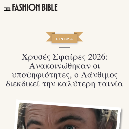
THE FASHION BIBLE
FASHION
CINEMA
BEAUTY
Χρυσές Σφαίρες 2026:
TALK OF THE TOWN
Ανακοινώθηκαν οι
PLEASURES
υποψηφιότητες, ο Λάνθιμος
VIDEOS
διεκδικεί την καλύτερη ταινία
FOLLOW
Facebook
Instagram
Youtube