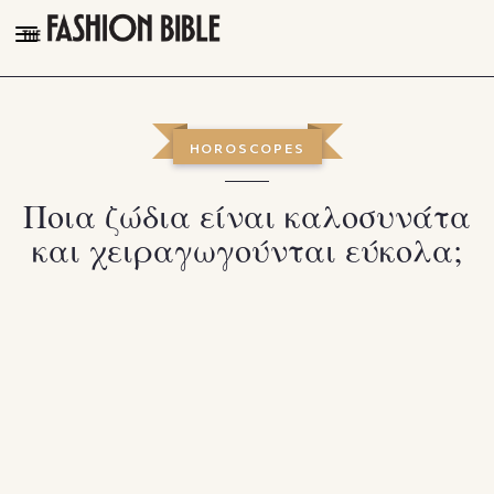
THE FASHION BIBLE
FASHION
HOROSCOPES
BEAUTY
Ποια ζώδια είναι καλοσυνάτα
TALK OF THE TOWN
και χειραγωγούνται εύκολα;
PLEASURES
VIDEOS
FOLLOW
Facebook
Instagram
Youtube