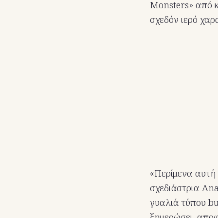
Monsters» από κά
σχεδόν ιερό χαρ
«Περίμενα αυτή 
σχεδιάστρια Ana
γυαλιά τύπου bu
ξημερώσει, αποφ