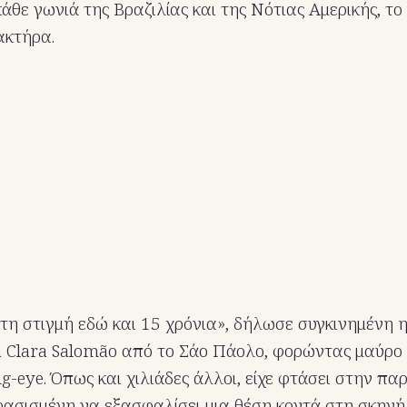
θε γωνιά της Βραζιλίας και της Νότιας Αμερικής, το 
ακτήρα.
τη στιγμή εδώ και 15 χρόνια», δήλωσε συγκινημένη 
 Clara Salomão από το Σάο Πάολο, φορώντας μαύρο 
g-eye. Όπως και χιλιάδες άλλοι, είχε φτάσει στην πα
ασισμένη να εξασφαλίσει μια θέση κοντά στη σκηνή