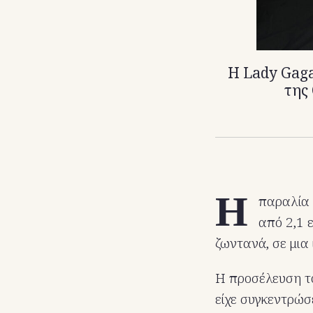
Η Lady Gaga
της
H
παραλία 
από 2,1 
ζωντανά, σε μια
Η προσέλευση το
είχε συγκεντρώσε