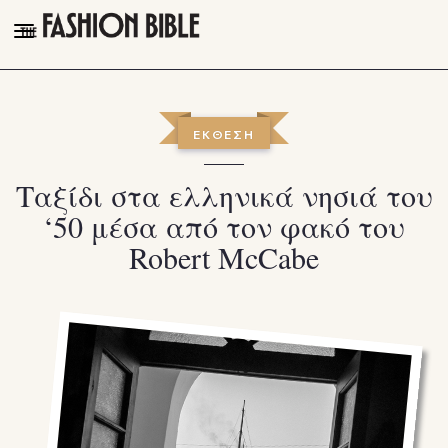
THE FASHION BIBLE
FASHION
ΕΚΘΕΣΗ
BEAUTY
Ταξίδι στα ελληνικά νησιά του
TALK OF THE TOWN
‘50 μέσα από τον φακό του
PLEASURES
Robert McCabe
VIDEOS
FOLLOW
Facebook
Instagram
Youtube