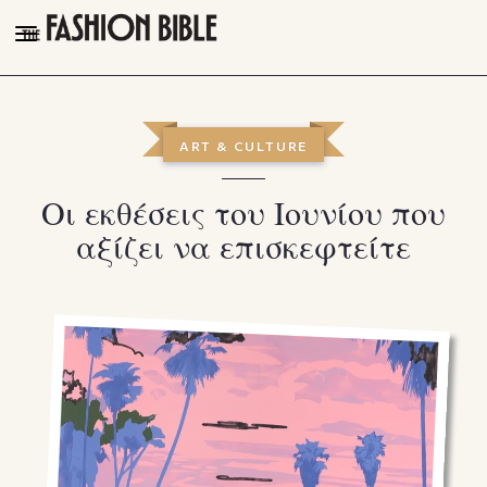
THE FASHION BIBLE
FASHION
ART & CULTURE
BEAUTY
Οι εκθέσεις του Ιουνίου που
TALK OF THE TOWN
αξίζει να επισκεφτείτε
PLEASURES
VIDEOS
FOLLOW
Facebook
Instagram
Youtube