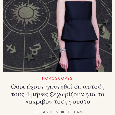
HOROSCOPES
Όσοι έχουν γεννηθεί σε αυτούς
τους 4 μήνες ξεχωρίζουν για το
«ακριβό» τους γούστο
THE FASHION BIBLE TEAM