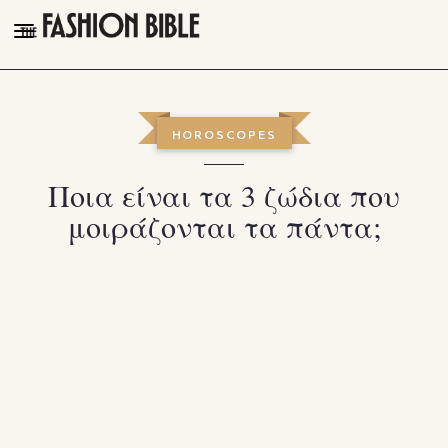
THE FASHION BIBLE
FASHION
HOROSCOPES
BEAUTY
Ποια είναι τα 3 ζώδια που
TALK OF THE TOWN
μοιράζονται τα πάντα;
PLEASURES
VIDEOS
FOLLOW
Facebook
Instagram
Youtube