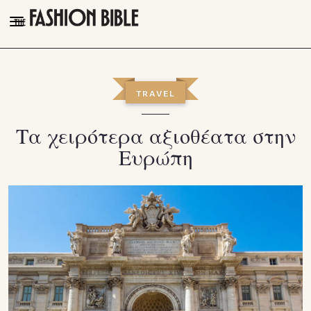
THE FASHION BIBLE
FASHION
TRAVEL
BEAUTY
Τα χειρότερα αξιοθέατα στην
TALK OF THE TOWN
Ευρώπη
PLEASURES
VIDEOS
FOLLOW
Facebook
Instagram
Youtube