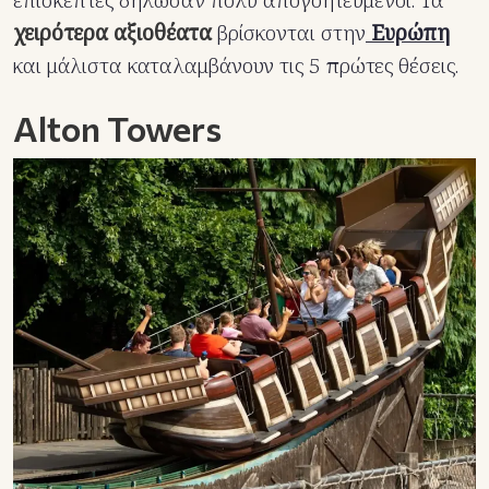
επισκέπτες δήλωσαν πολύ απογοητευμένοι. Τα
χειρότερα αξιοθέατα
βρίσκονται στην
Ευρώπη
και μάλιστα καταλαμβάνουν τις 5 πρώτες θέσεις.
Alton Towers