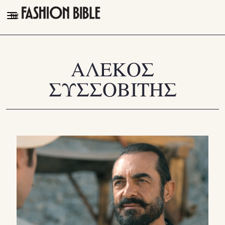
THE FASHION BIBLE
FASHION
ΑΛΕΚΟΣ
BEAUTY
ΣΥΣΣΟΒΙΤΗΣ
TALK OF THE TOWN
PLEASURES
VIDEOS
FOLLOW
Facebook
Instagram
Youtube